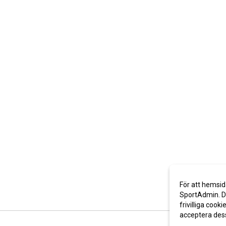
För att hemsid
SportAdmin. De
frivilliga cooki
acceptera des