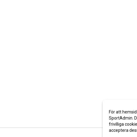
För att hemsid
SportAdmin. De
frivilliga cooki
acceptera des