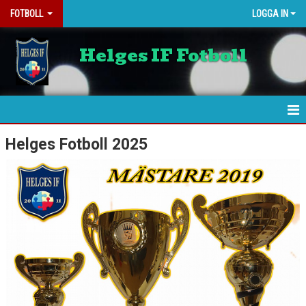
FOTBOLL
LOGGA IN
Helges IF Fotboll
HEM
Helges Fotboll 2025
NYHETER
MATCHER
HELGES A
HELGES U
KALENDER