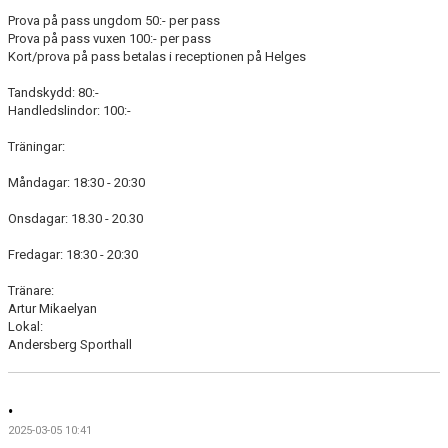
KONTAKT
Prova på pass ungdom 50:- per pass
Prova på pass vuxen 100:- per pass
WEBSHOP
Kort/prova på pass betalas i receptionen på Helges
Tandskydd: 80:-
SPONSORHUSET
Handledslindor: 100:-
Träningar:
Måndagar: 18:30 - 20:30
Onsdagar: 18.30 - 20.30
Fredagar: 18:30 - 20:30
Tränare:
Artur Mikaelyan
Lokal:
Andersberg Sporthall
.
2025-03-05 10:41