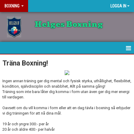
BOXNING
LOGGA IN
Helges Boxning
HEM
Träna Boxning!
NYHETER
Ingen annan träning ger dig mental och fysisk styrka, uthållighet, flexibilitet,
KALENDER
kondition, självdisciplin och snabbhet, Allt på samma gång!
Träning som inte bara låter dig komma i form utan även ger dig mer energi
till vardagen.
BOXARE
Oavsett om du vill komma i form eller att en dag tävla i boxning så erbjuder
BILDGALLERI
vi dig träningen för att nå dina mål.
19 år och yngre 300:- per år
DOKUMENT
20 år och äldre 400:- per halvår