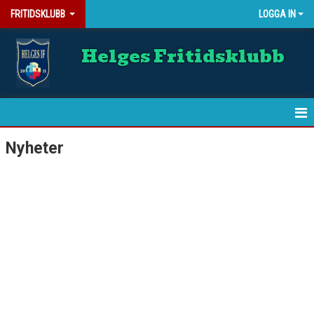
FRITIDSKLUBB
LOGGA IN
Helges Fritidsklubb
HEM
Nyheter
NYHETER
BILDGALLERI
DOKUMENT
KONTAKT
WEBSHOP